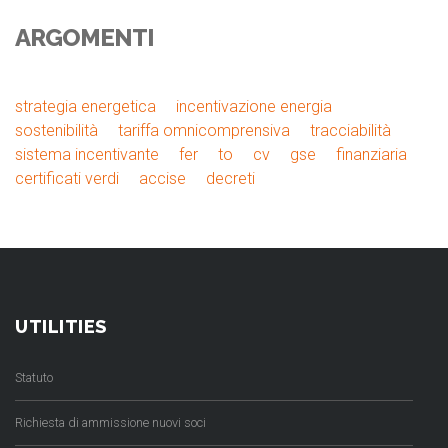
ARGOMENTI
strategia energetica
incentivazione energia
sostenibilità
tariffa omnicomprensiva
tracciabilità
sistema incentivante
fer
to
cv
gse
finanziaria
certificati verdi
accise
decreti
UTILITIES
Statuto
Richiesta di ammissione nuovi soci