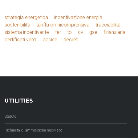
strategia energetica
incentivazione energia
sostenibilità
tariffa omnicomprensiva
tracciabilità
sistema incentivante
fer
to
cv
gse
finanziaria
certificati verdi
accise
decreti
UTILITIES
Statuto
Richiesta di ammissione nuovi soci