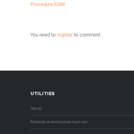
Procedura SIAN
You need to
register
to comment.
UTILITIES
Statuto
Richiesta di ammissione nuovi soci