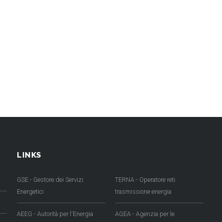
LINKS
GSE - Gestore dei Servizi
TERNA - Operatore reti
Energetici
trasmissione energia
AEEG - Autorità per l'Energia
AGEA - Agenzia per le