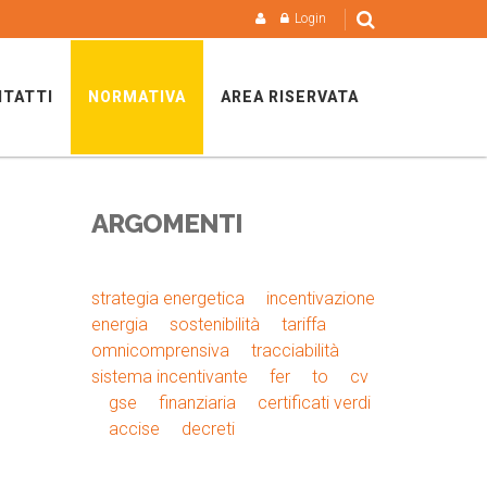
Login
TATTI
NORMATIVA
AREA RISERVATA
ARGOMENTI
strategia energetica
incentivazione
energia
sostenibilità
tariffa
omnicomprensiva
tracciabilità
sistema incentivante
fer
to
cv
gse
finanziaria
certificati verdi
accise
decreti